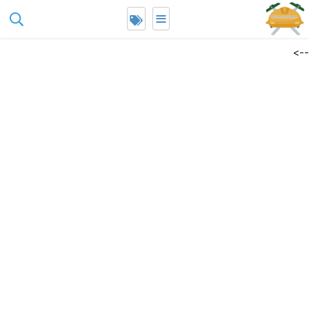
≡
google-site-
erification=Lt2aY0rTZb_9Y1D_INz4jsIuWYH5A6E_Ha1LYCmmCK4
-->