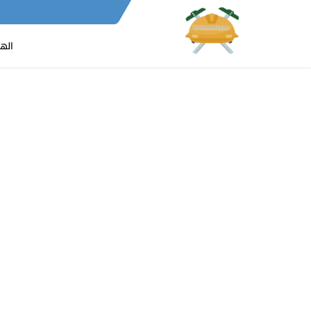
-verification=Lt2aY0rTZb_9Y1D_INz4jsIuWYH5A6E_Ha1LYCmmCK4
اله