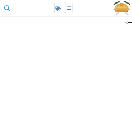
≡
google-site-
erification=Lt2aY0rTZb_9Y1D_INz4jsIuWYH5A6E_Ha1LYCmmCK4
-->