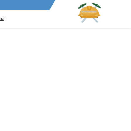
-verification=Lt2aY0rTZb_9Y1D_INz4jsIuWYH5A6E_Ha1LYCmmCK4
اله