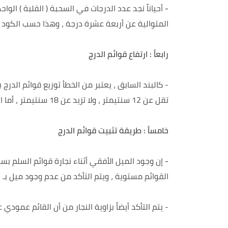
-
أحياناً نجد عدد الدرجات في السحبة ( القلبة ) الو
المتوالية عن أربعة عشرة درجة ، وهذا حسب الكود ، حيث يجب ألا تتجاوز 14 
رابعاً : ارتفاع قوائم الدرج
- كالبند السابق ، يعتبر من الخطأ توزيع قوائم الدر
تقل عن 12 سنتيمتر ، ولا تزيد عن 18 سنتيمتر ، أما الحالة المثالية فهي 15 سنتيمتر .
خامساً : طريقة تثبيت قوائم الدرج
-
إن وجود الميل الأفقي أثناء نجارة قوائم السلم بس
القوائم مستوية ، ويتم التأكد من عدم وجود ميل بـ ا
- يتم التأكد أيضاً بزاوية النجار من أن القائم عمودي