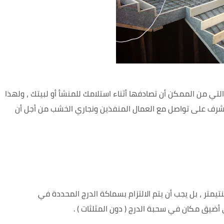
تي من الممكن أن تصادفها أثناء استلامك للمنشأ أو لبيتك ، ولهذا
شرف على تواصل مع العمال المنفذين ونجاري الخشب من أجل أن
الخطأ جعل سماكة سحبة ( شاحط ) الدرج 15 سنتيمتر ، بل يجب أن يتم الالتزام بسماكة الدرج المحددة في
ضيق مكان في سحبة الدرج ( دون المثلثات ) .