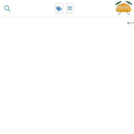
≡
google-site-
erification=Lt2aY0rTZb_9Y1D_INz4jsIuWYH5A6E_Ha1LYCmmCK4
-->