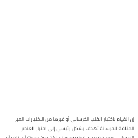
إن القيام باختبار القلب الخرساني أو غيرها من الاختبارات الغير
المتلفة للخرسانة تهدف بشكل رئيسي إلى اختبار العنصر
الخرساني ومعرفة مدى قوته وجودته لكن دون حدوث أي تلف أو