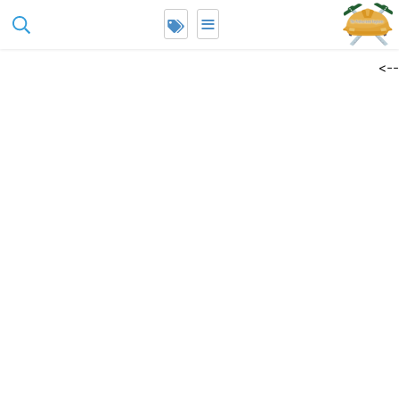
≡
google-site-
erification=Lt2aY0rTZb_9Y1D_INz4jsIuWYH5A6E_Ha1LYCmmCK4
-->